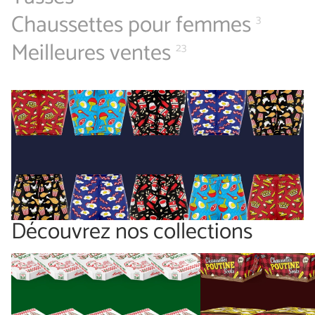
Chaussettes pour femmes
3
Meilleures ventes
23
Découvrez nos collections
Hors des Sox
Souvenirs qui déchirent !™