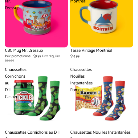
Mr.
Montréal
Dressup
Promotion
CBC Mug Mr. Dressup
Tasse Vintage Montréal
Prix promotionnel
$9.99
Prix régulier
$14.99
$14.99
Chaussettes
Chaussettes
Cornichons
Nouilles
au
Instantanées
Dill
Ramen
Casher
Chaussettes Cornichons au Dill
Chaussettes Nouilles Instantanées