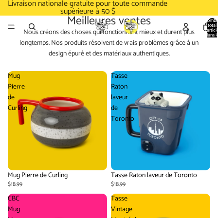
Livraison nationale gratuite pour toute commande
supérieure à 50 $
Meilleures ventes
Nombr
total
d’articl
Nous créons des choses qui fonctionnent mieux et durent plus
dans l
panier:
longtemps. Nos produits résolvent de vrais problèmes grâce à un
design épuré et des matériaux authentiques.
Mug
Tasse
Pierre
Raton
de
laveur
Curling
de
Toronto
Mug Pierre de Curling
Tasse Raton laveur de Toronto
$18.99
$18.99
CBC
Tasse
Mug
Vintage