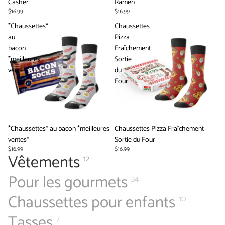
Casher
Ramen
$16.99
$16.99
*Chaussettes*
Chaussettes
au
Pizza
bacon
Fraîchement
*meilleures
Sortie
ventes*
du
Four
*Chaussettes* au bacon *meilleures
Épuisé
Chaussettes Pizza Fraîchement
ventes*
Sortie du Four
$16.99
$16.99
Vêtements
12
Pour les gourmets
34
Chaussettes pour enfants
10
Tasses
7